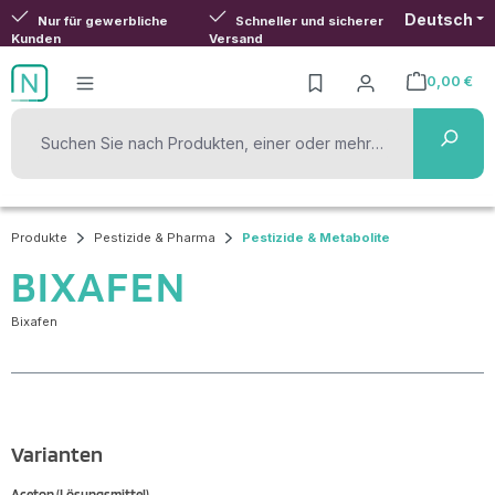
Deutsch
Zum Hauptinhalt springen
Nur für gewerbliche
Schneller und sicherer
Kunden
Versand
0,00 €
Warenkorb ent
Produkte
Pestizide & Pharma
Pestizide & Metabolite
BIXAFEN
Bixafen
Varianten
Aceton (Lösungsmittel)