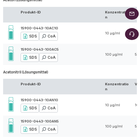
Produkt-ID
Konzentratio
Vo
n
15900-0443-10AC10
10 µg/ml
10
SDS
CoA
15900-0443-100AC5
100 µg/ml
5 
SDS
CoA
Acetonitril (Lösungsmittel)
Produkt-ID
Konzentratio
Vo
n
15900-0443-10AN10
10 µg/ml
10
SDS
CoA
15900-0443-100AN5
100 µg/ml
5 
SDS
CoA