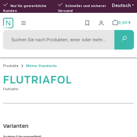
Deutsch
Zum Hauptinhalt springen
Nur für gewerbliche
Schneller und sicherer
Kunden
Versand
0,00 €
Warenkorb ent
Produkte
Meine Standards
FLUTRIAFOL
Flutriafol
Varianten
Aceton (Lösungsmittel)