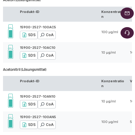
Produkt-ID
Konzentratio
Vo
n
15900-2527-100AC5
100 µg/ml
5 
SDS
CoA
15900-2527-10AC10
10 µg/ml
10
SDS
CoA
Acetonitril (Lösungsmittel)
Produkt-ID
Konzentratio
Vo
n
15900-2527-10AN10
10 µg/ml
10
SDS
CoA
15900-2527-100AN5
100 µg/ml
5 
SDS
CoA