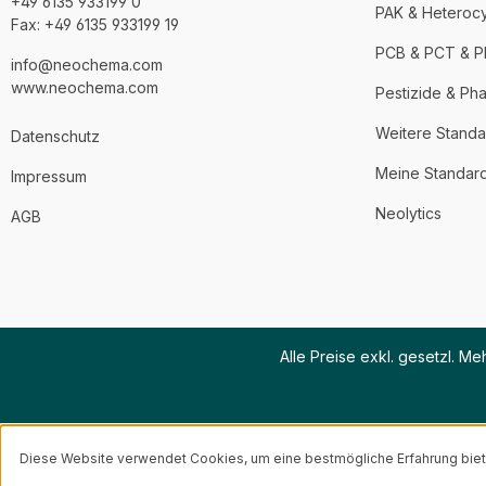
+49 6135 933199 0
PAK & Heteroc
Fax: +49 6135 933199 19
PCB & PCT & 
info@neochema.com
www.neochema.com
Pestizide & Ph
Weitere Standa
Datenschutz
Meine Standar
Impressum
Neolytics
AGB
Alle Preise exkl. gesetzl. M
Diese Website verwendet Cookies, um eine bestmögliche Erfahrung bie