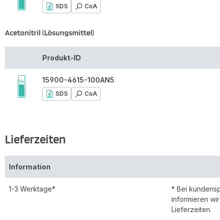
SDS
CoA
Acetonitril (Lösungsmittel)
Produkt-ID
15900-4615-100AN5
SDS
CoA
Lieferzeiten
Information
1-3 Werktage*
* Bei kundens
informieren wi
Lieferzeiten.