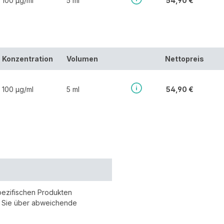
100 µg/ml
5 ml
54,90 €
Konzentration
Volumen
Nettopreis
100 µg/ml
5 ml
54,90 €
pezifischen Produkten
r Sie über abweichende