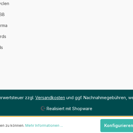
yclen
PBB
arma
rds
ds
ehrwertsteuer zzgl.
Versandkosten
und ggf. Nachnahmegebühren, we
Realisiert mit Shopware
Konfiguriere
ten zu können.
Mehr Informationen ...