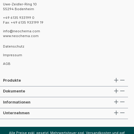
Uwe-Zeidler-Ring 10
55294 Bodenheim
+49 6135 933199 0
Fax: +49 6135 933199 19
info@neochema.com
www.neochema.com
Datenschutz
Impressum
AGB
Produkte
Dokumente
Informationen
Unternehmen
Alle Preise exkl. gesetzl. Mehrwertsteuer zzgl.
Versandkosten
und ggf.