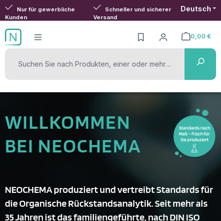
Deutsch
Zum Hauptinhalt springen
Nur für gewerbliche
Schneller und sicherer
Kunden
Versand
0,00 €
Warenkorb ent
WILLKOMMEN
BEI NEOCHEMA
NEOCHEMA produziert und vertreibt Standards für
die Organische Rückstandsanalytik. Seit mehr als
35 Jahren ist das familiengeführte, nach DIN ISO