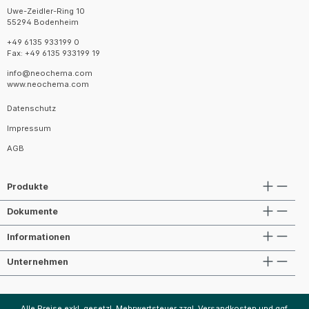
Uwe-Zeidler-Ring 10
55294 Bodenheim
+49 6135 933199 0
Fax: +49 6135 933199 19
info@neochema.com
www.neochema.com
Datenschutz
Impressum
AGB
Produkte
Dokumente
Informationen
Unternehmen
Alle Preise exkl. gesetzl. Mehrwertsteuer zzgl.
Versandkosten
und ggf.