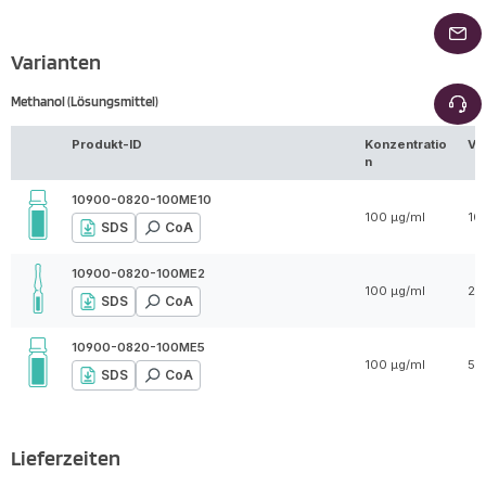
Varianten
Methanol (Lösungsmittel)
Produkt-ID
Konzentratio
Vo
n
10900-0820-100ME10
100 µg/ml
10
SDS
CoA
10900-0820-100ME2
100 µg/ml
2 
SDS
CoA
10900-0820-100ME5
100 µg/ml
5 
SDS
CoA
Lieferzeiten