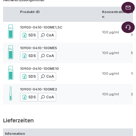
Produkt-ID
Konzentratio
Vo
n
10900-0410-100ME1,5C
1,5
100 µg/ml
(C
SDS
CoA
10900-0410-100ME5
100 µg/ml
5 
SDS
CoA
10900-0410-100ME10
100 µg/ml
10
SDS
CoA
10900-0410-100ME2
100 µg/ml
2 
SDS
CoA
Lieferzeiten
Information