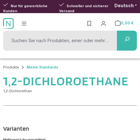
Deutsch
Zum Hauptinhalt springen
Nur für gewerbliche
Schneller und sicherer
Kunden
Versand
0,00 €
Warenkorb ent
Produkte
Meine Standards
1,2-DICHLOROETHANE
1,2-Dichlorethan
Varianten
Methanol (Lösungsmittel)