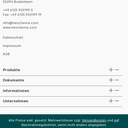
55294 Bodenheim
+49 6135 933199 0
Fax: +49 6135 933199 19
info@neochema.com
www.neochema.com
Datenschutz
Impressum
AGB
Produkte
Dokumente
Informationen
Unternehmen
Alle Preise exkl. gesetzl. Mehrwertsteuer zzgl.
Versandkosten
und ggf.
Nachnahmegebühren, wenn nicht anders angegeben.