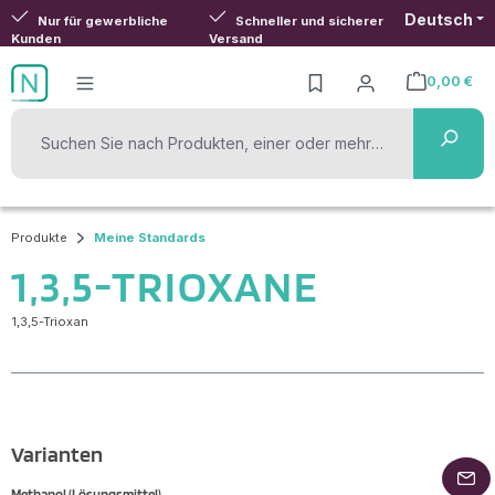
Deutsch
Zum Hauptinhalt springen
Nur für gewerbliche
Schneller und sicherer
Kunden
Versand
0,00 €
Warenkorb ent
Produkte
Meine Standards
1,3,5-TRIOXANE
1,3,5-Trioxan
Varianten
Methanol (Lösungsmittel)