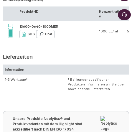
Produkt-ID
Konzentratio
Vo
n
13600-0640-1000ME5
1000 µg/ml
5 
SDS
CoA
Lieferzeiten
Information
1-3 Werktage*
* Bei kundenspezifischen
Produkten informieren wir Sie über
abweichende Lieferzeiten.
Unsere Produkte Neolytics® und
Produktvarianten mit dem Highlight sind
akkreditiert nach DIN EN ISO 17034