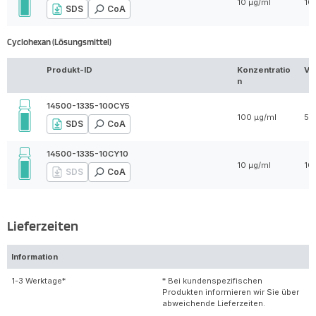
10 µg/ml
10
SDS
CoA
Cyclohexan (Lösungsmittel)
Produkt-ID
Konzentratio
Vo
n
14500-1335-100CY5
100 µg/ml
5 
SDS
CoA
14500-1335-10CY10
10 µg/ml
10
SDS
CoA
Lieferzeiten
Information
1-3 Werktage*
* Bei kundenspezifischen
Produkten informieren wir Sie über
abweichende Lieferzeiten.