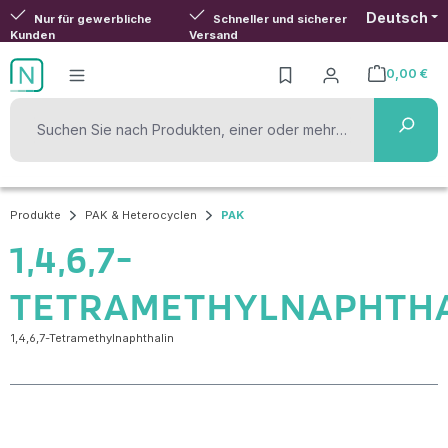
Deutsch
Zum Hauptinhalt springen
Nur für gewerbliche
Schneller und sicherer
Kunden
Versand
0,00 €
Warenkorb ent
Produkte
PAK & Heterocyclen
PAK
1,4,6,7-
TETRAMETHYLNAPHTH
1,4,6,7-Tetramethylnaphthalin