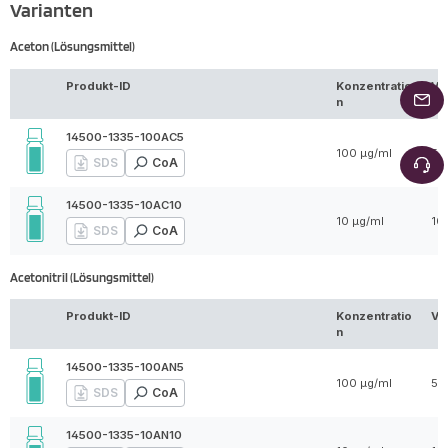
Varianten
Aceton (Lösungsmittel)
Produkt-ID
Konzentratio
Vo
n
14500-1335-100AC5
100 µg/ml
5 
SDS
CoA
14500-1335-10AC10
10 µg/ml
10
SDS
CoA
Acetonitril (Lösungsmittel)
Produkt-ID
Konzentratio
Vo
n
14500-1335-100AN5
100 µg/ml
5 
SDS
CoA
14500-1335-10AN10