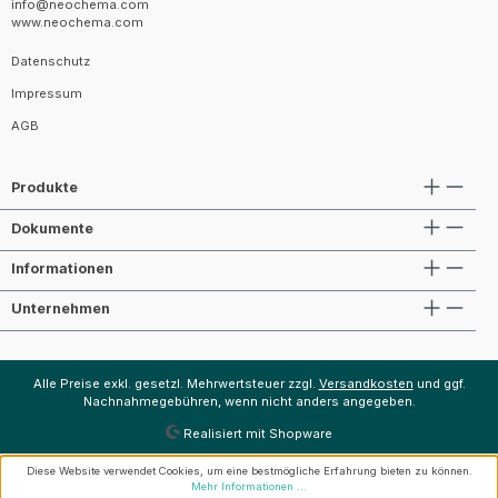
info@neochema.com
www.neochema.com
Datenschutz
Impressum
AGB
Produkte
Dokumente
Informationen
Unternehmen
Alle Preise exkl. gesetzl. Mehrwertsteuer zzgl.
Versandkosten
und ggf.
Nachnahmegebühren, wenn nicht anders angegeben.
Realisiert mit Shopware
Diese Website verwendet Cookies, um eine bestmögliche Erfahrung bieten zu können.
Mehr Informationen ...