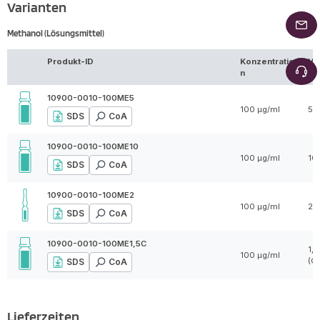
Varianten
Methanol (Lösungsmittel)
Produkt-ID
Konzentratio
Vo
n
10900-0010-100ME5
100 µg/ml
5 
SDS
CoA
10900-0010-100ME10
100 µg/ml
10
SDS
CoA
10900-0010-100ME2
100 µg/ml
2 
SDS
CoA
10900-0010-100ME1,5C
1,5
100 µg/ml
(C
SDS
CoA
Lieferzeiten