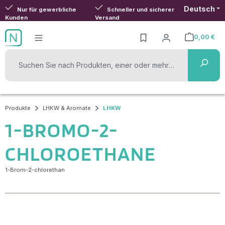
Deutsch
Zum Hauptinhalt springen
Nur für gewerbliche
Schneller und sicherer
Kunden
Versand
0,00 €
Warenkorb ent
Produkte
LHKW & Aromate
LHKW
1-BROMO-2-
CHLOROETHANE
1-Brom-2-chlorethan