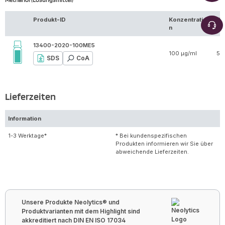
Produkt-ID
Konzentratio
Vo
n
13400-2020-100ME5
100 µg/ml
5 
SDS
CoA
Lieferzeiten
Information
1-3 Werktage*
* Bei kundenspezifischen
Produkten informieren wir Sie über
abweichende Lieferzeiten.
Unsere Produkte Neolytics® und
Produktvarianten mit dem Highlight sind
akkreditiert nach DIN EN ISO 17034