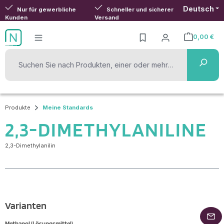
Deutsch
Zum Hauptinhalt springen
Nur für gewerbliche
Schneller und sicherer
Kunden
Versand
0,00 €
Warenkorb ent
Produkte
Meine Standards
2,3-DIMETHYLANILINE
2,3-Dimethylanilin
Varianten
Methanol (Lösungsmittel)