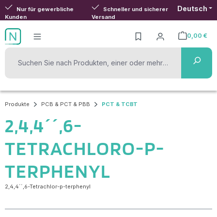
Deutsch
Zum Hauptinhalt springen
Nur für gewerbliche
Schneller und sicherer
Kunden
Versand
0,00 €
Warenkorb ent
Produkte
PCB & PCT & PBB
PCT & TCBT
2,4,4´´,6-
TETRACHLORO-P-
TERPHENYL
2,4,4´´,6-Tetrachlor-p-terphenyl