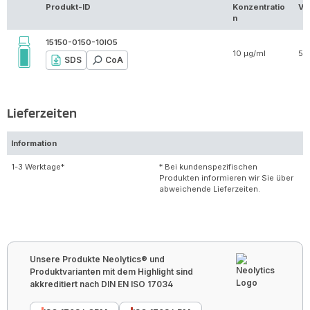
Produkt-ID
Konzentratio
Vo
n
15150-0150-10IO5
10 µg/ml
5 
SDS
CoA
Lieferzeiten
Information
1-3 Werktage*
* Bei kundenspezifischen
Produkten informieren wir Sie über
abweichende Lieferzeiten.
Unsere Produkte Neolytics® und
Produktvarianten mit dem Highlight sind
akkreditiert nach DIN EN ISO 17034