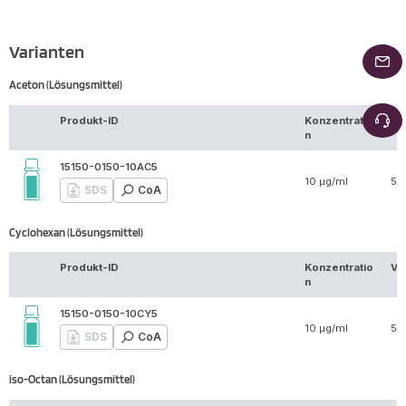
Varianten
Aceton (Lösungsmittel)
Produkt-ID
Konzentratio
Vo
n
15150-0150-10AC5
10 µg/ml
5 
SDS
CoA
Cyclohexan (Lösungsmittel)
Produkt-ID
Konzentratio
Vo
n
15150-0150-10CY5
10 µg/ml
5 
SDS
CoA
iso-Octan (Lösungsmittel)