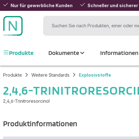
Nur für gewerbliche Kunden
Schneller und sicherer
 Hauptinhalt springen
Zur Suche springen
Zur Hauptnavigation springen
Produkte
Dokumente
Informationen
Produkte
Weitere Standards
Explosivstoffe
2,4,6-TRINITRORESORC
2,4,6-Trinitroresorcinol
Produktinformationen