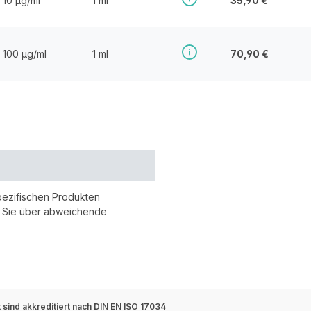
10 µg/ml
1 ml
35,90 €
100 µg/ml
1 ml
70,90 €
pezifischen Produkten
r Sie über abweichende
sind akkreditiert nach DIN EN ISO 17034