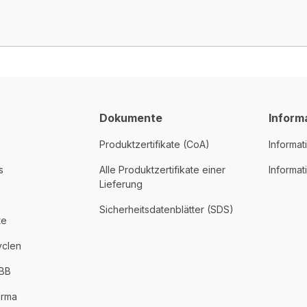
Dokumente
Inform
Produktzertifikate (CoA)
Informat
s
Alle Produktzertifikate einer
Informa
Lieferung
Sicherheitsdatenblätter (SDS)
te
yclen
PBB
arma