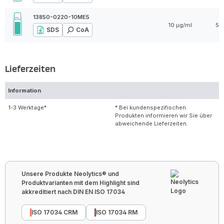
13850-0220-10ME5
10 µg/ml
5 
SDS
CoA
Lieferzeiten
Information
1-3 Werktage*
* Bei kundenspezifischen
Produkten informieren wir Sie über
abweichende Lieferzeiten.
Unsere Produkte Neolytics® und
Produktvarianten mit dem Highlight sind
akkreditiert nach DIN EN ISO 17034
ISO 17034 CRM
ISO 17034 RM