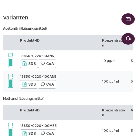
Varianten
Acetonitril (Lösungsmittel)
Produkt-ID
Konzentratio
Vo
n
13850-0220-10AN5
10 µg/ml
5 
SDS
CoA
13850-0220-100AN5
100 µg/ml
5 
SDS
CoA
Methanol (Lösungsmittel)
Produkt-ID
Konzentratio
Vo
n
13850-0220-100ME5
100 µg/ml
5 
SDS
CoA