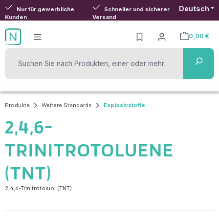
Deutsch
Zum Hauptinhalt springen
Nur für gewerbliche
Schneller und sicherer
Kunden
Versand
0,00 €
Warenkorb ent
Produkte
Weitere Standards
Explosivstoffe
2,4,6-
TRINITROTOLUENE
(TNT)
2,4,6-Trinitrotoluol (TNT)