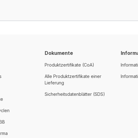
Dokumente
Inform
Produktzertifikate (CoA)
Informat
s
Alle Produktzertifikate einer
Informa
Lieferung
Sicherheitsdatenblätter (SDS)
te
yclen
PBB
arma