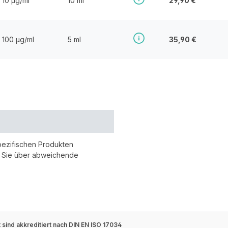
10 µg/ml
10 ml
29,90 €
100 µg/ml
5 ml
35,90 €
pezifischen Produkten
r Sie über abweichende
sind akkreditiert nach DIN EN ISO 17034