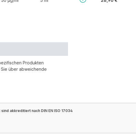
50 µg/ml
5 ml
28,90 €
pezifischen Produkten
r Sie über abweichende
sind akkreditiert nach DIN EN ISO 17034