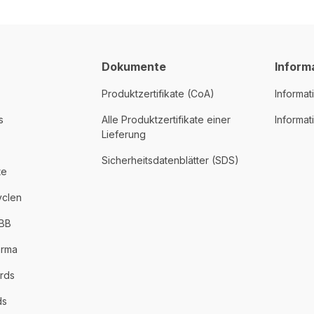
Dokumente
Inform
Produktzertifikate (CoA)
Informat
s
Alle Produktzertifikate einer
Informa
Lieferung
Sicherheitsdatenblätter (SDS)
te
yclen
PBB
arma
rds
ds