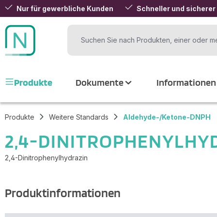
Nur für gewerbliche Kunden
Schneller und sicherer
 Hauptinhalt springen
Zur Suche springen
Zur Hauptnavigation springen
Produkte
Dokumente
Informationen
Produkte
Weitere Standards
Aldehyde-/Ketone-DNPH
2,4-DINITROPHENYLHY
2,4-Dinitrophenylhydrazin
Produktinformationen