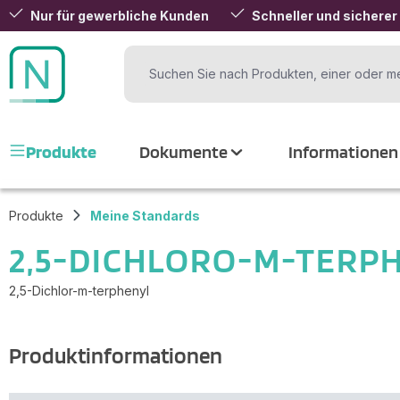
Nur für gewerbliche Kunden
Schneller und sicherer
 Hauptinhalt springen
Zur Suche springen
Zur Hauptnavigation springen
Produkte
Dokumente
Informationen
Produkte
Meine Standards
2,5-DICHLORO-M-TERP
2,5-Dichlor-m-terphenyl
Produktinformationen