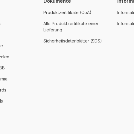
Dokumente
Inform
Produktzertifikate (CoA)
Informat
s
Alle Produktzertifikate einer
Informa
Lieferung
Sicherheitsdatenblätter (SDS)
te
yclen
PBB
arma
rds
ds