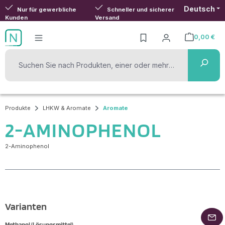
Deutsch
Zum Hauptinhalt springen
Nur für gewerbliche
Schneller und sicherer
Kunden
Versand
0,00 €
Warenkorb ent
Produkte
LHKW & Aromate
Aromate
2-AMINOPHENOL
2-Aminophenol
Varianten
Methanol (Lösungsmittel)