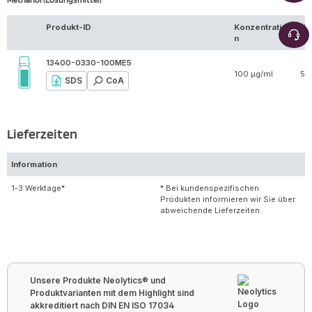
Produkt-ID
Konzentratio
Vo
n
13400-0330-100ME5
100 µg/ml
5 
SDS
CoA
Lieferzeiten
Information
1-3 Werktage*
* Bei kundenspezifischen
Produkten informieren wir Sie über
abweichende Lieferzeiten.
Unsere Produkte Neolytics® und
Produktvarianten mit dem Highlight sind
akkreditiert nach DIN EN ISO 17034