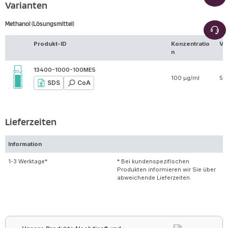
Varianten
Methanol (Lösungsmittel)
Produkt-ID
Konzentratio
Vo
n
13400-1000-100ME5
100 µg/ml
5 
SDS
CoA
Lieferzeiten
Information
1-3 Werktage*
* Bei kundenspezifischen
Produkten informieren wir Sie über
abweichende Lieferzeiten.