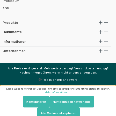
Impressum
AGB
Produkte
Dokumente
Informationen
Unternehmen
Alle Preise exkl. gesetzl. Mehrwertsteuer zzgl.
Versandkosten
und ggf.
Nachnahmegebühren, wenn nicht anders angegeben.
Realisiert mit Shopware
Diese Website verwendet Cookies, um eine bestmögliche Erfahrung bieten zu können.
Mehr Informationen ...
Konfigurieren
Nur technisch notwendige
Alle Cookies akzeptieren