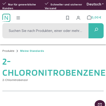
Deutsch
Zum Hauptinhalt springen
Nur für gewerbliche
Schneller und sicherer
Kunden
Versand
0,00 €
Warenkorb ent
Produkte
Meine Standards
2-
CHLORONITROBENZENE
2-Chlornitrobenzol