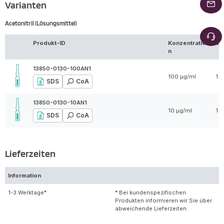
Varianten
Acetonitril (Lösungsmittel)
Produkt-ID
Konzentratio
Vo
n
13850-0130-100AN1
100 µg/ml
1 m
SDS
CoA
13850-0130-10AN1
10 µg/ml
1 m
SDS
CoA
Lieferzeiten
Information
1-3 Werktage*
* Bei kundenspezifischen
Produkten informieren wir Sie über
abweichende Lieferzeiten.