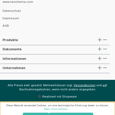
www.neochema.com
Datenschutz
Impressum
AGB
Produkte
Dokumente
Informationen
Unternehmen
Alle Preise exkl. gesetzl. Mehrwertsteuer zzgl.
Versandkosten
und ggf.
Nachnahmegebühren, wenn nicht anders angegeben.
Realisiert mit Shopware
Diese Website verwendet Cookies, um eine bestmögliche Erfahrung bieten zu können.
Mehr Informationen ...