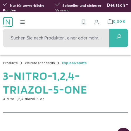
Deutsch
Zum Hauptinhalt springen
Nur für gewerbliche
Schneller und sicherer
Kunden
Versand
0,00 €
Warenkorb ent
Produkte
Weitere Standards
Explosivstoffe
3-NITRO-1,2,4-
TRIAZOL-5-ONE
3-Nitro-1,2,4-triazol-5-on