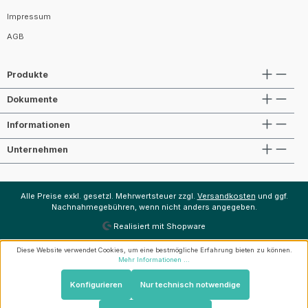
Impressum
AGB
Produkte
Dokumente
Informationen
Unternehmen
Alle Preise exkl. gesetzl. Mehrwertsteuer zzgl.
Versandkosten
und ggf.
Nachnahmegebühren, wenn nicht anders angegeben.
Realisiert mit Shopware
Diese Website verwendet Cookies, um eine bestmögliche Erfahrung bieten zu können.
Mehr Informationen ...
Konfigurieren
Nur technisch notwendige