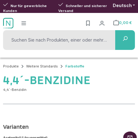
Deutsch
Zum Hauptinhalt springen
Nur für gewerbliche
Schneller und sicherer
Kunden
Versand
0,00 €
Warenkorb ent
Produkte
Weitere Standards
Farbstoffe
4,4´-BENZIDINE
4,4´-Benzidin
Varianten
Acetonitril (Lösungsmittel)