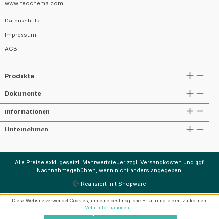
www.neochema.com
Datenschutz
Impressum
AGB
Produkte
Dokumente
Informationen
Unternehmen
Alle Preise exkl. gesetzl. Mehrwertsteuer zzgl.
Versandkosten
und ggf.
Nachnahmegebühren, wenn nicht anders angegeben.
Realisiert mit Shopware
Diese Website verwendet Cookies, um eine bestmögliche Erfahrung bieten zu können.
Mehr Informationen ...