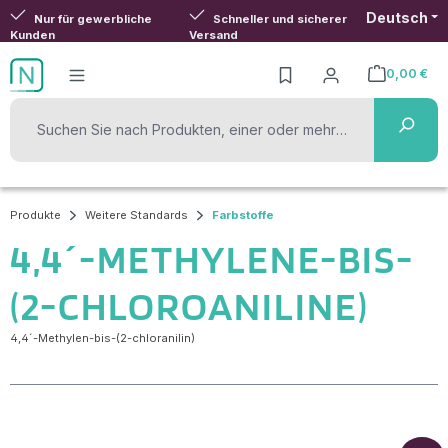
Deutsch
Zum Hauptinhalt springen
Nur für gewerbliche
Schneller und sicherer
Kunden
Versand
0,00 €
Warenkorb ent
Produkte
Weitere Standards
Farbstoffe
4,4´-METHYLENE-BIS-
(2-CHLOROANILINE)
4,4´-Methylen-bis-(2-chloranilin)