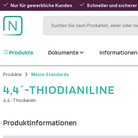
Nur für gewerbliche Kunden
Schneller und sicherer
 Hauptinhalt springen
Zur Suche springen
Zur Hauptnavigation springen
Produkte
Dokumente
Informationen
Produkte
Meine Standards
4,4´-THIODIANILINE
4,4´-Thiodianilin
Produktinformationen