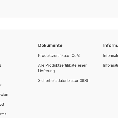
Dokumente
Inform
Produktzertifikate (CoA)
Informat
s
Alle Produktzertifikate einer
Informa
Lieferung
Sicherheitsdatenblätter (SDS)
te
yclen
PBB
arma