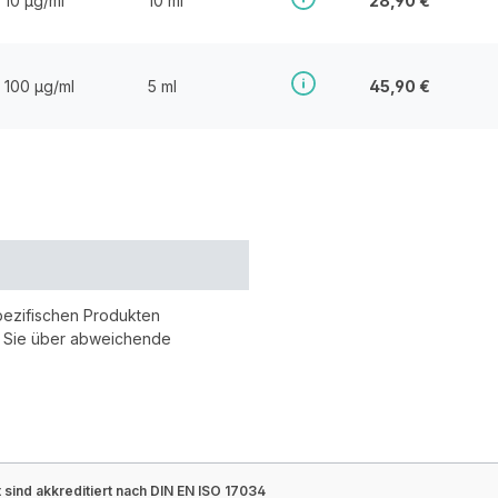
10 µg/ml
10 ml
28,90 €
100 µg/ml
5 ml
45,90 €
pezifischen Produkten
r Sie über abweichende
sind akkreditiert nach DIN EN ISO 17034