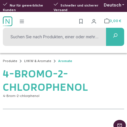
Deutsch
Zum Hauptinhalt springen
Nur für gewerbliche
Schneller und sicherer
Kunden
Versand
0,00 €
Warenkorb ent
Produkte
LHKW & Aromate
Aromate
4-BROMO-2-
CHLOROPHENOL
4-Brom-2-chlorphenol