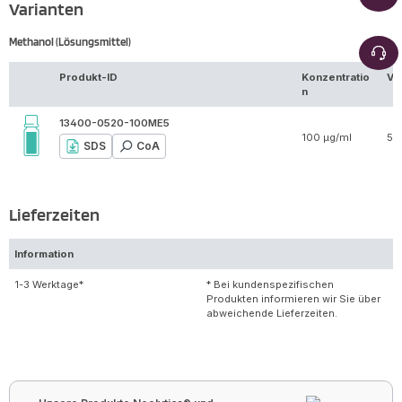
Varianten
Methanol (Lösungsmittel)
Produkt-ID
Konzentratio
Vo
n
13400-0520-100ME5
100 µg/ml
5 
SDS
CoA
Lieferzeiten
Information
1-3 Werktage*
* Bei kundenspezifischen
Produkten informieren wir Sie über
abweichende Lieferzeiten.