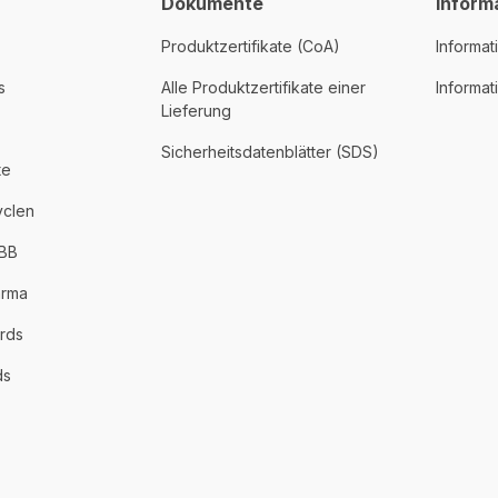
Dokumente
Inform
Produktzertifikate (CoA)
Informat
s
Alle Produktzertifikate einer
Informa
Lieferung
Sicherheitsdatenblätter (SDS)
te
yclen
PBB
arma
rds
ds