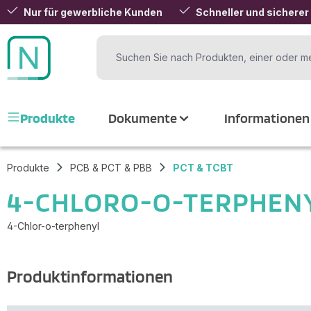
Nur für gewerbliche Kunden
Schneller und sicherer
 Hauptinhalt springen
Zur Suche springen
Zur Hauptnavigation springen
Produkte
Dokumente
Informationen
Produkte
PCB & PCT & PBB
PCT & TCBT
4-CHLORO-O-TERPHEN
4-Chlor-o-terphenyl
Produktinformationen