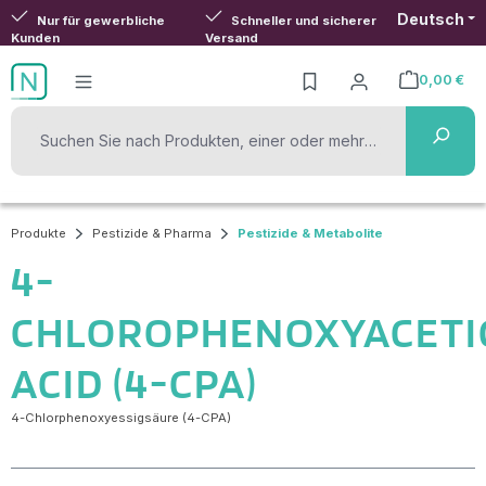
Deutsch
Zum Hauptinhalt springen
Nur für gewerbliche
Schneller und sicherer
Kunden
Versand
0,00 €
Warenkorb ent
Produkte
Pestizide & Pharma
Pestizide & Metabolite
4-
CHLOROPHENOXYACETI
ACID (4-CPA)
4-Chlorphenoxyessigsäure (4-CPA)