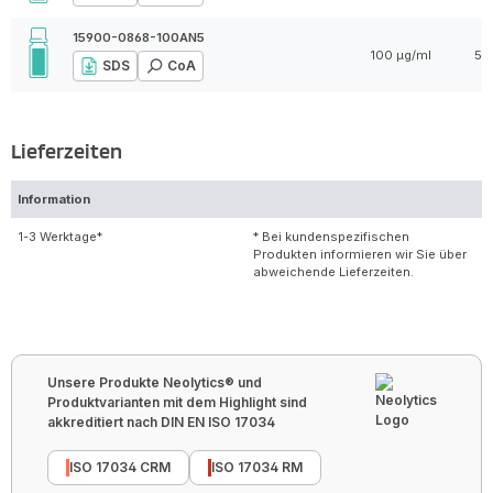
15900-0868-100AN5
100 µg/ml
5 
SDS
CoA
Lieferzeiten
Information
1-3 Werktage*
* Bei kundenspezifischen
Produkten informieren wir Sie über
abweichende Lieferzeiten.
Unsere Produkte Neolytics® und
Produktvarianten mit dem Highlight sind
akkreditiert nach DIN EN ISO 17034
ISO 17034 CRM
ISO 17034 RM