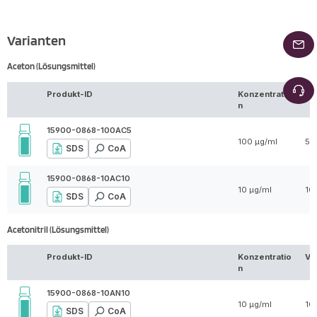
Varianten
Aceton (Lösungsmittel)
Produkt-ID
Konzentratio
Vo
n
15900-0868-100AC5
100 µg/ml
5 
SDS
CoA
15900-0868-10AC10
10 µg/ml
10
SDS
CoA
Acetonitril (Lösungsmittel)
Produkt-ID
Konzentratio
Vo
n
15900-0868-10AN10
10 µg/ml
10
SDS
CoA