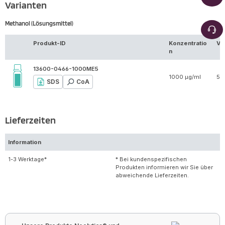
Varianten
Methanol (Lösungsmittel)
Produkt-ID
Konzentratio
Vo
n
13600-0466-1000ME5
1000 µg/ml
5 
SDS
CoA
Lieferzeiten
Information
1-3 Werktage*
* Bei kundenspezifischen
Produkten informieren wir Sie über
abweichende Lieferzeiten.