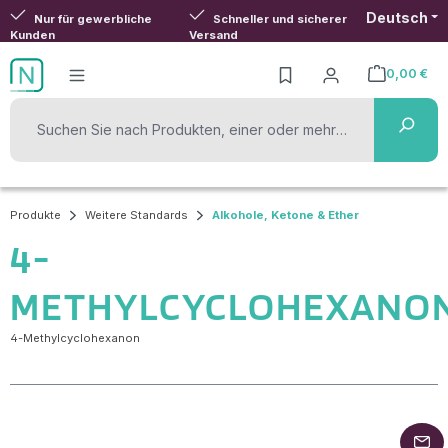
Deutsch
Zum Hauptinhalt springen
Nur für gewerbliche
Schneller und sicherer
Kunden
Versand
0,00 €
Warenkorb ent
Produkte
Weitere Standards
Alkohole, Ketone & Ether
4-
METHYLCYCLOHEXANO
4-Methylcyclohexanon