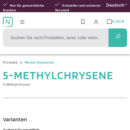
Deutsch
Zum Hauptinhalt springen
Nur für gewerbliche
Schneller und sicherer
Kunden
Versand
0,00 €
Warenkorb ent
Produkte
Meine Standards
5-METHYLCHRYSENE
5-Methylchrysen
Varianten
Aceton (Lösungsmittel)