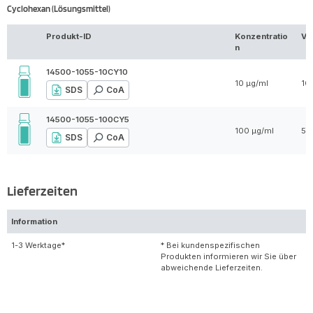
Cyclohexan (Lösungsmittel)
Produkt-ID
Konzentratio
Vo
n
14500-1055-10CY10
10 µg/ml
10
SDS
CoA
14500-1055-100CY5
100 µg/ml
5 
SDS
CoA
Lieferzeiten
Information
1-3 Werktage*
* Bei kundenspezifischen
Produkten informieren wir Sie über
abweichende Lieferzeiten.