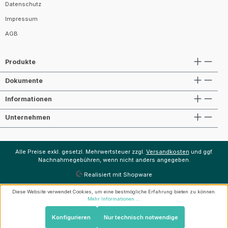
Datenschutz
Impressum
AGB
Produkte
Dokumente
Informationen
Unternehmen
Alle Preise exkl. gesetzl. Mehrwertsteuer zzgl.
Versandkosten
und ggf.
Nachnahmegebühren, wenn nicht anders angegeben.
Realisiert mit Shopware
Diese Website verwendet Cookies, um eine bestmögliche Erfahrung bieten zu können.
Mehr Informationen ...
Konfigurieren
Nur technisch notwendige