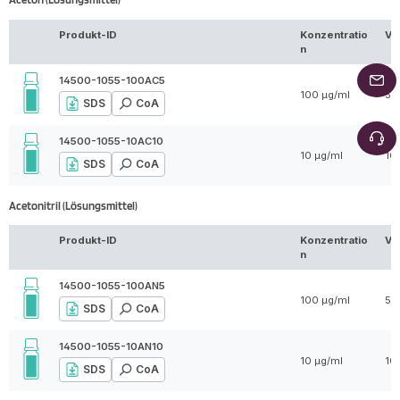
Produkt-ID
Konzentratio
Vo
n
14500-1055-100AC5
100 µg/ml
5 
SDS
CoA
14500-1055-10AC10
10 µg/ml
10
SDS
CoA
Acetonitril (Lösungsmittel)
Produkt-ID
Konzentratio
Vo
n
14500-1055-100AN5
100 µg/ml
5 
SDS
CoA
14500-1055-10AN10
10 µg/ml
10
SDS
CoA