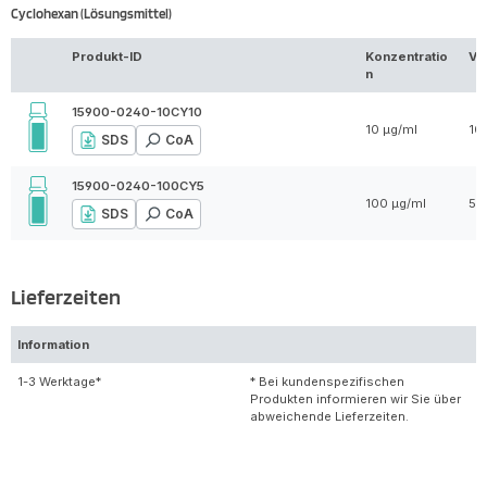
Cyclohexan (Lösungsmittel)
Produkt-ID
Konzentratio
Vo
n
15900-0240-10CY10
10 µg/ml
10
SDS
CoA
15900-0240-100CY5
100 µg/ml
5 
SDS
CoA
Lieferzeiten
Information
1-3 Werktage*
* Bei kundenspezifischen
Produkten informieren wir Sie über
abweichende Lieferzeiten.