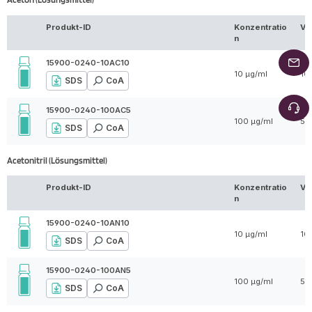
Produkt-ID
Konzentratio
Vo
n
15900-0240-10AC10
10 µg/ml
10
SDS
CoA
15900-0240-100AC5
100 µg/ml
5 
SDS
CoA
Acetonitril (Lösungsmittel)
Produkt-ID
Konzentratio
Vo
n
15900-0240-10AN10
10 µg/ml
10
SDS
CoA
15900-0240-100AN5
100 µg/ml
5 
SDS
CoA