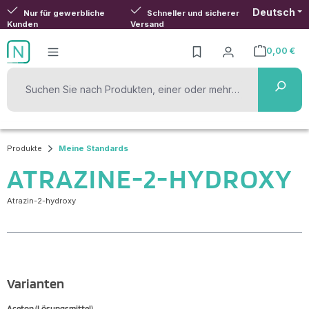
Deutsch
Zum Hauptinhalt springen
Nur für gewerbliche
Schneller und sicherer
Kunden
Versand
0,00 €
Warenkorb ent
Produkte
Meine Standards
ATRAZINE-2-HYDROXY
Atrazin-2-hydroxy
Varianten
Aceton (Lösungsmittel)