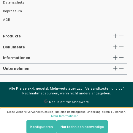
Datenschutz
Impressum
AGB
Produkte
Dokumente
Informationen
Unternehmen
Alle Preise exkl. gesetzl. Mehrwertsteuer zzgl.
Versandkosten
und ggf.
Nachnahmegebühren, wenn nicht anders angegeben.
Realisiert mit Shopware
Diese Website verwendet Cookies, um eine bestmögliche Erfahrung bieten zu können.
Mehr Informationen ...
Konfigurieren
Nur technisch notwendige