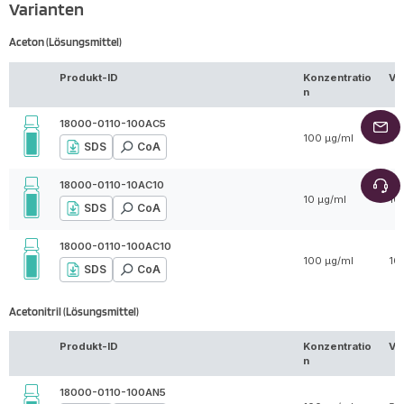
Varianten
Aceton (Lösungsmittel)
Produkt-ID
Konzentratio
Vo
n
18000-0110-100AC5
100 µg/ml
5 
SDS
CoA
18000-0110-10AC10
10 µg/ml
10
SDS
CoA
18000-0110-100AC10
100 µg/ml
10
SDS
CoA
Acetonitril (Lösungsmittel)
Produkt-ID
Konzentratio
Vo
n
18000-0110-100AN5