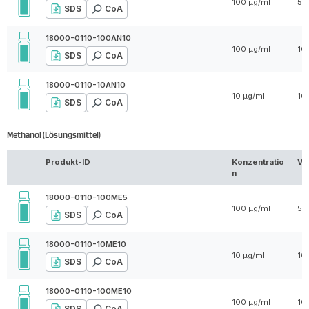
100 µg/ml
5 
SDS
CoA
18000-0110-100AN10
100 µg/ml
10
SDS
CoA
18000-0110-10AN10
10 µg/ml
10
SDS
CoA
Methanol (Lösungsmittel)
Produkt-ID
Konzentratio
Vo
n
18000-0110-100ME5
100 µg/ml
5 
SDS
CoA
18000-0110-10ME10
10 µg/ml
10
SDS
CoA
18000-0110-100ME10
100 µg/ml
10
SDS
CoA