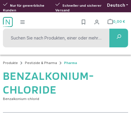
Deutsch
Zum Hauptinhalt springen
Nur für gewerbliche
Schneller und sicherer
Kunden
Versand
0,00 €
Warenkorb ent
Produkte
Pestizide & Pharma
Pharma
BENZALKONIUM-
CHLORIDE
Benzalkonium-chlorid