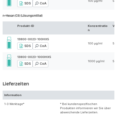
100 µg/ml
5 
SDS
CoA
n-Hexan (C6) (Lösungsmittel)
Produkt-ID
Konzentratio
Vo
n
13800-0023-100HX5
100 µg/ml
5 
SDS
CoA
13800-0023-1000HX5
1000 µg/ml
5 
SDS
CoA
Lieferzeiten
Information
1-3 Werktage*
* Bei kundenspezifischen
Produkten informieren wir Sie über
abweichende Lieferzeiten.