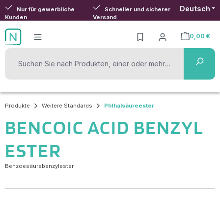
Deutsch
Zum Hauptinhalt springen
Nur für gewerbliche
Schneller und sicherer
Kunden
Versand
0,00 €
Warenkorb ent
Produkte
Weitere Standards
Phthalsäureester
BENCOIC ACID BENZYL
ESTER
Benzoesäurebenzylester