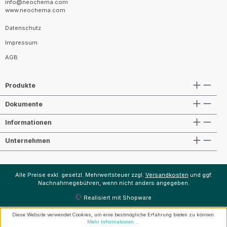
info@neochema.com
www.neochema.com
Datenschutz
Impressum
AGB
Produkte
Dokumente
Informationen
Unternehmen
Alle Preise exkl. gesetzl. Mehrwertsteuer zzgl.
Versandkosten
und ggf.
Nachnahmegebühren, wenn nicht anders angegeben.
Realisiert mit Shopware
Diese Website verwendet Cookies, um eine bestmögliche Erfahrung bieten zu können.
Mehr Informationen ...