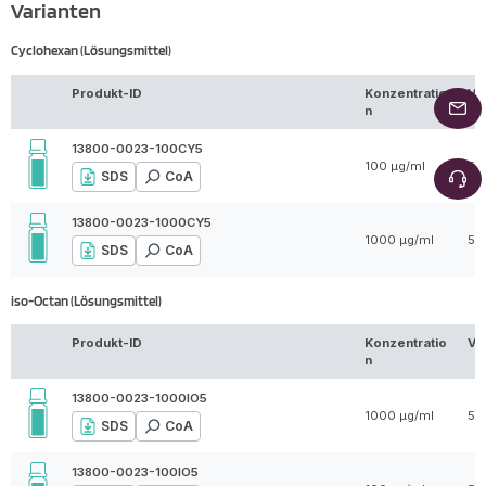
Varianten
Cyclohexan (Lösungsmittel)
Produkt-ID
Konzentratio
Vo
n
13800-0023-100CY5
100 µg/ml
5 
SDS
CoA
13800-0023-1000CY5
1000 µg/ml
5 
SDS
CoA
iso-Octan (Lösungsmittel)
Produkt-ID
Konzentratio
Vo
n
13800-0023-1000IO5
1000 µg/ml
5 
SDS
CoA
13800-0023-100IO5