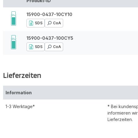
Produkt-ID
15900-0437-10CY10
SDS
CoA
15900-0437-100CY5
SDS
CoA
Lieferzeiten
Information
1-3 Werktage*
* Bei kundens
informieren wi
Lieferzeiten.