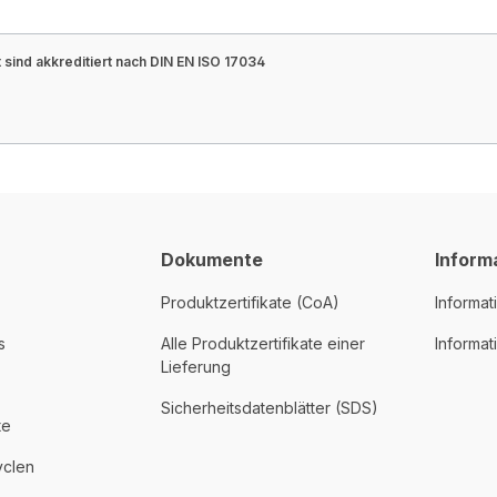
sind akkreditiert nach DIN EN ISO 17034
Dokumente
Inform
Produktzertifikate (CoA)
Informat
s
Alle Produktzertifikate einer
Informa
Lieferung
Sicherheitsdatenblätter (SDS)
te
yclen