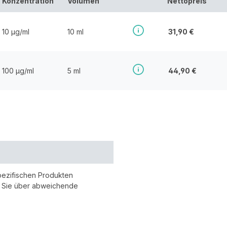
Konzentration
Volumen
Nettopreis
10 µg/ml
10 ml
31,90 €
100 µg/ml
5 ml
44,90 €
pezifischen Produkten
r Sie über abweichende