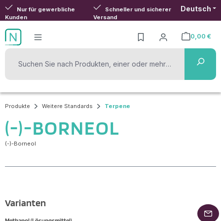
Deutsch
Zum Hauptinhalt springen
Nur für gewerbliche
Schneller und sicherer
Kunden
Versand
0,00 €
Warenkorb ent
Produkte
Weitere Standards
Terpene
(-)-BORNEOL
(-)-Borneol
Varianten
Methanol (Lösungsmittel)