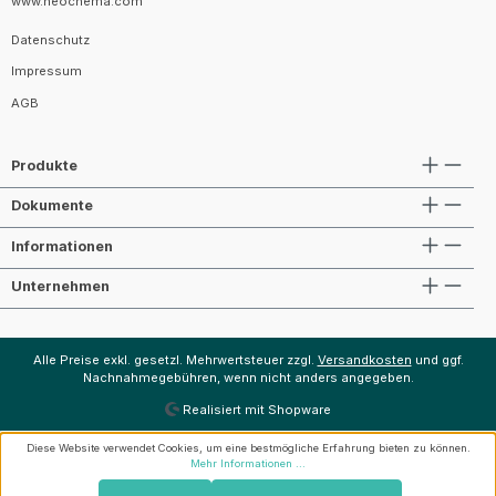
www.neochema.com
Datenschutz
Impressum
AGB
Produkte
Dokumente
Informationen
Unternehmen
Alle Preise exkl. gesetzl. Mehrwertsteuer zzgl.
Versandkosten
und ggf.
Nachnahmegebühren, wenn nicht anders angegeben.
Realisiert mit Shopware
Diese Website verwendet Cookies, um eine bestmögliche Erfahrung bieten zu können.
Mehr Informationen ...