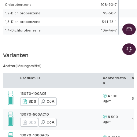
Chlorobenzene
108-90-7
1,2-Dichlorobenzene
95-50-1
1,3-Dichlorobenzene
541-73-1
1,4-Dichlorobenzene
106-46-7
Varianten
Aceton (Lösungsmittel)
Produkt-ID
Konzentratio
Vo
n
13070-100AC5
A
100
5 
µg/ml
SDS
CoA
13070-500AC10
B
500
10
µg/ml
SDS
CoA
13070-1000AC5