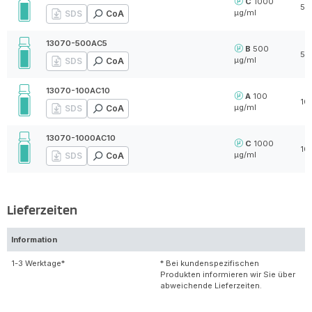
C
1000
5 
µg/ml
SDS
CoA
13070-500AC5
B
500
5 
µg/ml
SDS
CoA
13070-100AC10
A
100
10
µg/ml
SDS
CoA
13070-1000AC10
C
1000
10
µg/ml
SDS
CoA
Lieferzeiten
Information
1-3 Werktage*
* Bei kundenspezifischen
Produkten informieren wir Sie über
abweichende Lieferzeiten.