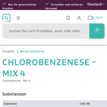
Deutsch
Zum Hauptinhalt springen
Nur für gewerbliche
Schneller und sicherer
Kunden
Versand
0,00 €
Warenkorb ent
Produkte
Meine Standards
CHLOROBENZENESE -
MIX 4
Chlorbenzole - Mix 4
Substanzen
Substanz
CAS-Nr.