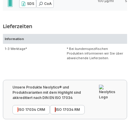
100 µg/ml
5 
SDS
CoA
Lieferzeiten
Information
1-3 Werktage*
* Bei kundenspezifischen
Produkten informieren wir Sie über
abweichende Lieferzeiten.
Unsere Produkte Neolytics® und
Produktvarianten mit dem Highlight sind
akkreditiert nach DIN EN ISO 17034
ISO 17034 CRM
ISO 17034 RM