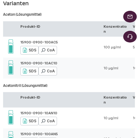
Varianten
Aceton (Lösungsmittel)
Produkt-ID
Konzentratio
Vo
n
15900-0900-100AC5
100 µg/ml
5 
SDS
CoA
15900-0900-10AC10
10 µg/ml
10
SDS
CoA
Acetonitril (Lösungsmittel)
Produkt-ID
Konzentratio
Vo
n
15900-0900-10AN10
10 µg/ml
10
SDS
CoA
15900-0900-100AN5