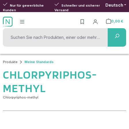
Deutsch
Zum Hauptinhalt springen
Nur für gewerbliche
Schneller und sicherer
Kunden
Versand
0,00 €
Warenkorb ent
Produkte
Meine Standards
CHLORPYRIPHOS-
METHYL
Chlorpyriphos-methyl