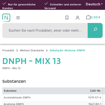
Deutsch
Zum Hauptinhalt springen
Nur für gewerbliche
Schneller und sicherer
Kunden
Versand
0,00 €
Warenkorb ent
Produkte
Weitere Standards
Aldehyde-/Ketone-DNPH
DNPH - MIX 13
DNPH - Mix 13
Substanzen
Substanz
CAS-Nr.
Acetaldehyde-DNPH
1019-57-4
Acetone-DNPH
1567-89-1