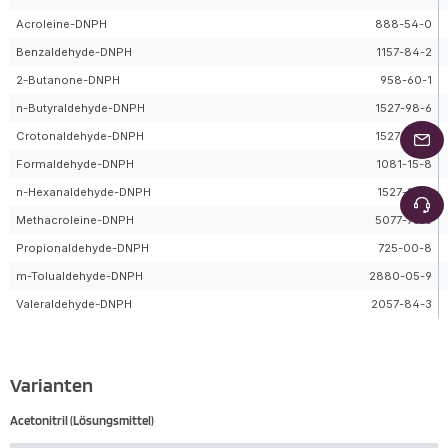
Acroleine-DNPH
888-54-0
Benzaldehyde-DNPH
1157-84-2
2-Butanone-DNPH
958-60-1
n-Butyraldehyde-DNPH
1527-98-6
Crotonaldehyde-DNPH
1527-96-4
Formaldehyde-DNPH
1081-15-8
n-Hexanaldehyde-DNPH
1527-97-5
Methacroleine-DNPH
5077-73-6
Propionaldehyde-DNPH
725-00-8
m-Tolualdehyde-DNPH
2880-05-9
Valeraldehyde-DNPH
2057-84-3
Varianten
Acetonitril (Lösungsmittel)