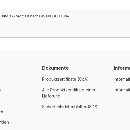
sind akkreditiert nach DIN EN ISO 17034
Dokumente
Inform
Produktzertifikate (CoA)
Informat
s
Alle Produktzertifikate einer
Informa
Lieferung
Sicherheitsdatenblätter (SDS)
te
yclen