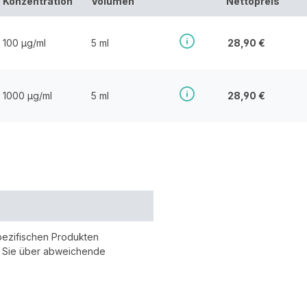
Konzentration
Volumen
Nettopreis
100 µg/ml
5 ml
28,90 €
1000 µg/ml
5 ml
28,90 €
pezifischen Produkten
r Sie über abweichende