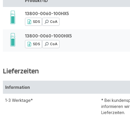
Produkt-ID
13800-0060-100HX5
SDS
CoA
13800-0060-1000HX5
SDS
CoA
Lieferzeiten
Information
1-3 Werktage*
* Bei kundens
informieren wi
Lieferzeiten.