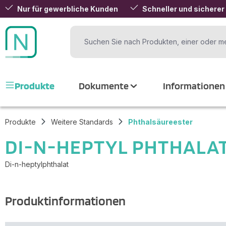
Nur für gewerbliche Kunden
Schneller und sicherer
 Hauptinhalt springen
Zur Suche springen
Zur Hauptnavigation springen
Produkte
Dokumente
Informationen
Produkte
Weitere Standards
Phthalsäureester
DI-N-HEPTYL PHTHALA
Di-n-heptylphthalat
Produktinformationen