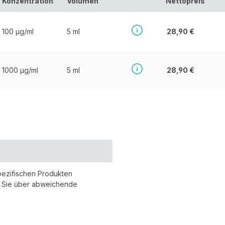
Konzentration
Volumen
Nettopreis
100 µg/ml
5 ml
28,90 €
1000 µg/ml
5 ml
28,90 €
pezifischen Produkten
r Sie über abweichende