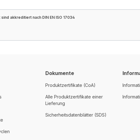
sind akkreditiert nach DIN EN ISO 17034
Dokumente
Inform
Produktzertifikate (CoA)
Informat
s
Alle Produktzertifikate einer
Informa
Lieferung
Sicherheitsdatenblätter (SDS)
te
yclen