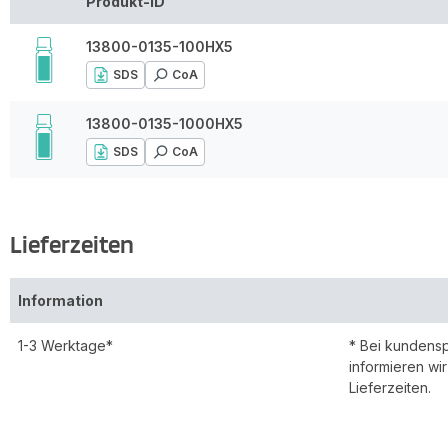
Produkt-ID
13800-0135-100HX5
SDS
CoA
13800-0135-1000HX5
SDS
CoA
Lieferzeiten
Information
1-3 Werktage*
* Bei kundens
informieren wi
Lieferzeiten.