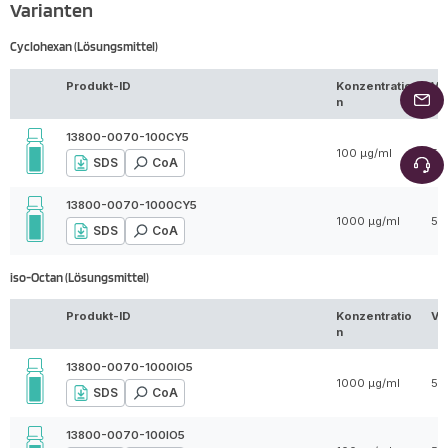
Varianten
Cyclohexan (Lösungsmittel)
Produkt-ID
Konzentratio
Vo
n
13800-0070-100CY5
100 µg/ml
5 
SDS
CoA
13800-0070-1000CY5
1000 µg/ml
5 
SDS
CoA
iso-Octan (Lösungsmittel)
Produkt-ID
Konzentratio
Vo
n
13800-0070-1000IO5
1000 µg/ml
5 
SDS
CoA
13800-0070-100IO5