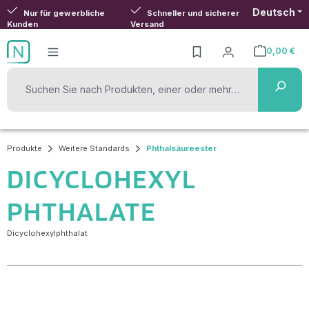
Deutsch
Zum Hauptinhalt springen
Nur für gewerbliche
Schneller und sicherer
Kunden
Versand
0,00 €
Warenkorb ent
Produkte
Weitere Standards
Phthalsäureester
DICYCLOHEXYL
PHTHALATE
Dicyclohexylphthalat