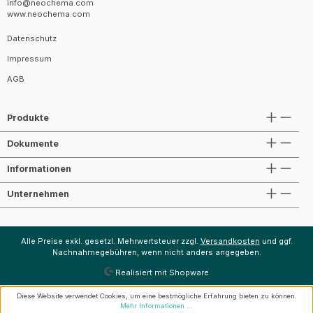
info@neochema.com
www.neochema.com
Datenschutz
Impressum
AGB
Produkte
Dokumente
Informationen
Unternehmen
Alle Preise exkl. gesetzl. Mehrwertsteuer zzgl.
Versandkosten
und ggf.
Nachnahmegebühren, wenn nicht anders angegeben.
Realisiert mit Shopware
Diese Website verwendet Cookies, um eine bestmögliche Erfahrung bieten zu können.
Mehr Informationen ...