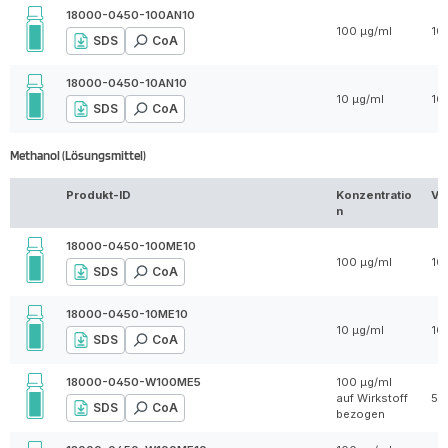
18000-0450-100AN10
100 µg/ml
10
SDS
CoA
18000-0450-10AN10
10 µg/ml
10
SDS
CoA
Methanol (Lösungsmittel)
Produkt-ID
Konzentratio
Vo
n
18000-0450-100ME10
100 µg/ml
10
SDS
CoA
18000-0450-10ME10
10 µg/ml
10
SDS
CoA
18000-0450-W100ME5
100 µg/ml
auf Wirkstoff
5 
SDS
CoA
bezogen