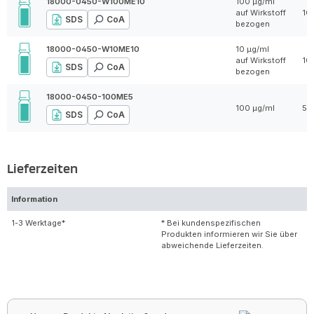
18000-0450-W100ME10
100 µg/ml
auf Wirkstoff
10
SDS
CoA
bezogen
18000-0450-W10ME10
10 µg/ml
auf Wirkstoff
10
SDS
CoA
bezogen
18000-0450-100ME5
100 µg/ml
5 
SDS
CoA
Lieferzeiten
Information
1-3 Werktage*
* Bei kundenspezifischen
Produkten informieren wir Sie über
abweichende Lieferzeiten.