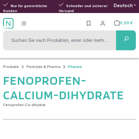
Deutsch
Zum Hauptinhalt springen
Nur für gewerbliche
Schneller und sicherer
Kunden
Versand
0,00 €
Warenkorb ent
Produkte
Pestizide & Pharma
Pharma
FENOPROFEN-
CALCIUM-DIHYDRATE
Fenoprofen-Ca-dihydrat