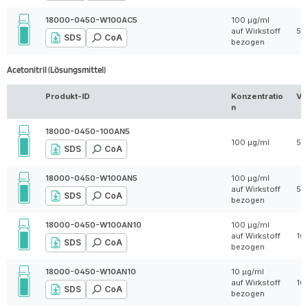
18000-0450-W100AC5
100 µg/ml
auf Wirkstoff
5 
SDS
CoA
bezogen
Acetonitril (Lösungsmittel)
Produkt-ID
Konzentratio
Vo
n
18000-0450-100AN5
100 µg/ml
5 
SDS
CoA
18000-0450-W100AN5
100 µg/ml
auf Wirkstoff
5 
SDS
CoA
bezogen
18000-0450-W100AN10
100 µg/ml
auf Wirkstoff
10
SDS
CoA
bezogen
18000-0450-W10AN10
10 µg/ml
auf Wirkstoff
10
SDS
CoA
bezogen