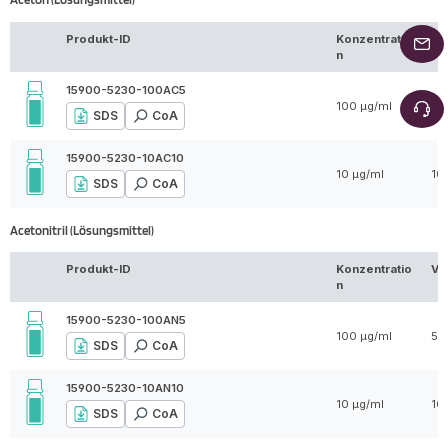
Produkt-ID
Konzentratio
Vo
n
15900-5230-100AC5
100 µg/ml
5 
SDS
CoA
15900-5230-10AC10
10 µg/ml
10
SDS
CoA
Acetonitril (Lösungsmittel)
Produkt-ID
Konzentratio
Vo
n
15900-5230-100AN5
100 µg/ml
5 
SDS
CoA
15900-5230-10AN10
10 µg/ml
10
SDS
CoA