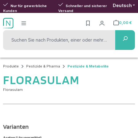
Deutsch
Zum Hauptinhalt springen
Nur für gewerbliche
Schneller und sicherer
Kunden
Versand
0,00 €
Warenkorb ent
Produkte
Pestizide & Pharma
Pestizide & Metabolite
FLORASULAM
Florasulam
Varianten
Aceton (Lösungsmittel)