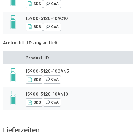
SDS
CoA
15900-5120-10AC10
SDS
CoA
Acetonitril (Lösungsmittel)
Produkt-ID
15900-5120-100AN5
SDS
CoA
15900-5120-10AN10
SDS
CoA
Lieferzeiten