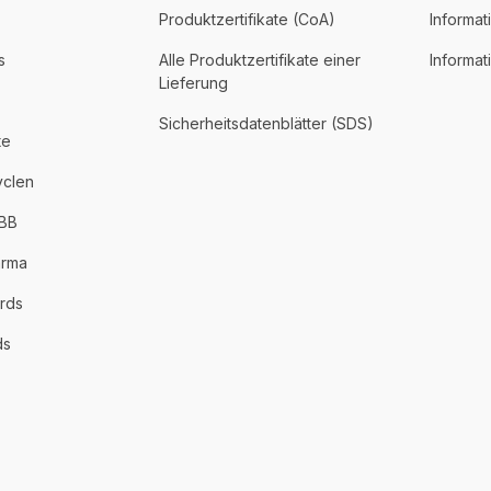
Produktzertifikate (CoA)
Informat
s
Alle Produktzertifikate einer
Informa
Lieferung
Sicherheitsdatenblätter (SDS)
te
yclen
PBB
arma
rds
ds