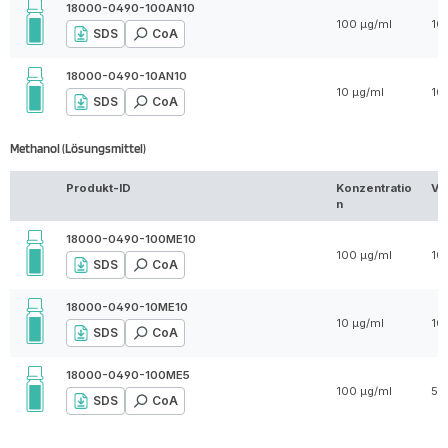
18000-0490-100AN10
100 µg/ml
10
SDS
CoA
18000-0490-10AN10
10 µg/ml
10
SDS
CoA
Methanol (Lösungsmittel)
Produkt-ID
Konzentratio
Vo
n
18000-0490-100ME10
100 µg/ml
10
SDS
CoA
18000-0490-10ME10
10 µg/ml
10
SDS
CoA
18000-0490-100ME5
100 µg/ml
5 
SDS
CoA