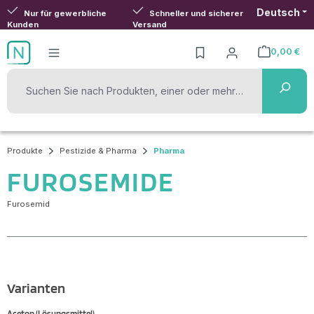
Deutsch
Zum Hauptinhalt springen
Nur für gewerbliche
Schneller und sicherer
Kunden
Versand
0,00 €
Warenkorb ent
Produkte
Pestizide & Pharma
Pharma
FUROSEMIDE
Furosemid
Varianten
Aceton (Lösungsmittel)