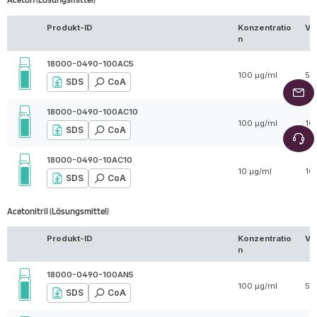
Produkt-ID
Konzentratio
Vo
n
18000-0490-100AC5
100 µg/ml
5 
SDS
CoA
18000-0490-100AC10
100 µg/ml
10
SDS
CoA
18000-0490-10AC10
10 µg/ml
10
SDS
CoA
Acetonitril (Lösungsmittel)
Produkt-ID
Konzentratio
Vo
n
18000-0490-100AN5
100 µg/ml
5 
SDS
CoA