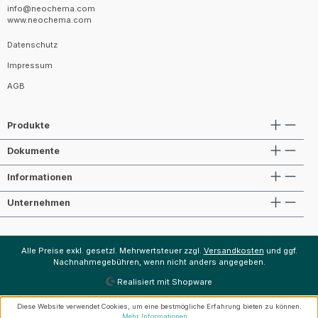
info@neochema.com
www.neochema.com
Datenschutz
Impressum
AGB
Produkte
Dokumente
Informationen
Unternehmen
Alle Preise exkl. gesetzl. Mehrwertsteuer zzgl.
Versandkosten
und ggf.
Nachnahmegebühren, wenn nicht anders angegeben.
Realisiert mit Shopware
Diese Website verwendet Cookies, um eine bestmögliche Erfahrung bieten zu können.
Mehr Informationen ...