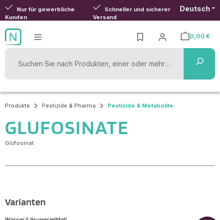
Deutsch
Zum Hauptinhalt springen
Nur für gewerbliche
Schneller und sicherer
Kunden
Versand
0,00 €
Warenkorb ent
Produkte
Pestizide & Pharma
Pestizide & Metabolite
GLUFOSINATE
Glufosinat
Varianten
Wasser (Lösungsmittel)