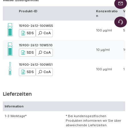
Produkt-ID
Konzentratio
Vo
n
15900-2612-100WS5
100 µg/ml
5 
SDS
CoA
15900-2612-10WS10
10 µg/ml
10
SDS
CoA
15900-2612-100WS1
100 µg/ml
1 m
SDS
CoA
Lieferzeiten
Information
1-3 Werktage*
* Bei kundenspezifischen
Produkten informieren wir Sie über
abweichende Lieferzeiten.