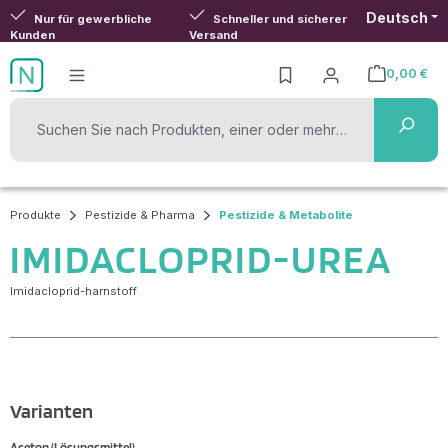
Deutsch
Zum Hauptinhalt springen
Nur für gewerbliche
Schneller und sicherer
Kunden
Versand
0,00 €
Warenkorb ent
Produkte
Pestizide & Pharma
Pestizide & Metabolite
IMIDACLOPRID-UREA
Imidacloprid-harnstoff
Varianten
Aceton (Lösungsmittel)