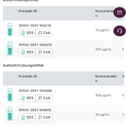
Produkt-ID
Konzentratio
Vo
n
15900-2831-10AC10
10 µg/ml
10
SDS
CoA
15900-2831-100AC5
100 µg/ml
5 
SDS
CoA
Acetonitril (Lösungsmittel)
Produkt-ID
Konzentratio
Vo
n
15900-2831-100AN5
100 µg/ml
5 
SDS
CoA
15900-2831-10AN10
10 µg/ml
10
SDS
CoA