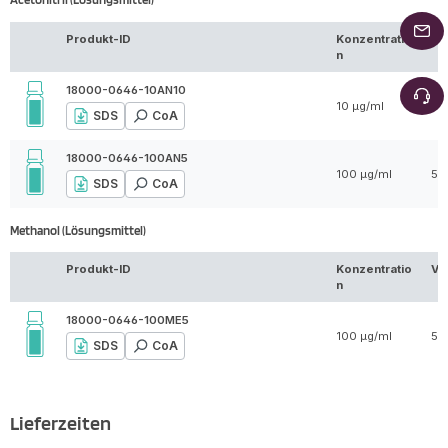
Produkt-ID
Konzentratio
Vo
n
18000-0646-10AN10
10 µg/ml
10
SDS
CoA
18000-0646-100AN5
100 µg/ml
5 
SDS
CoA
Methanol (Lösungsmittel)
Produkt-ID
Konzentratio
Vo
n
18000-0646-100ME5
100 µg/ml
5 
SDS
CoA
Lieferzeiten