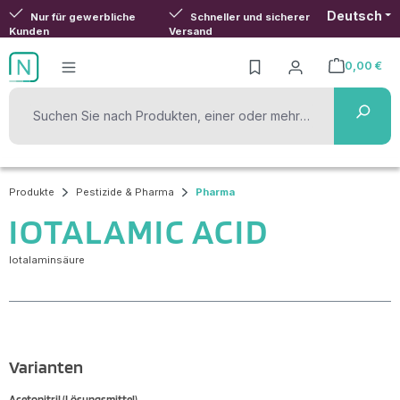
Deutsch
Zum Hauptinhalt springen
Nur für gewerbliche
Schneller und sicherer
Kunden
Versand
0,00 €
Warenkorb ent
Produkte
Pestizide & Pharma
Pharma
IOTALAMIC ACID
Iotalaminsäure
Varianten
Acetonitril (Lösungsmittel)