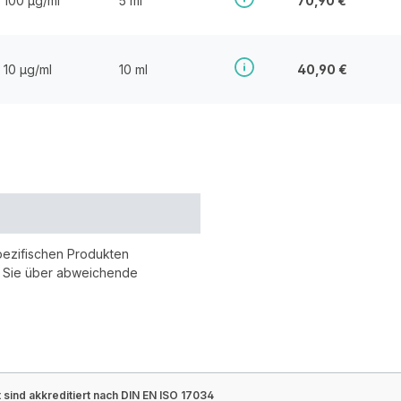
100 µg/ml
5 ml
70,90 €
10 µg/ml
10 ml
40,90 €
pezifischen Produkten
r Sie über abweichende
sind akkreditiert nach DIN EN ISO 17034