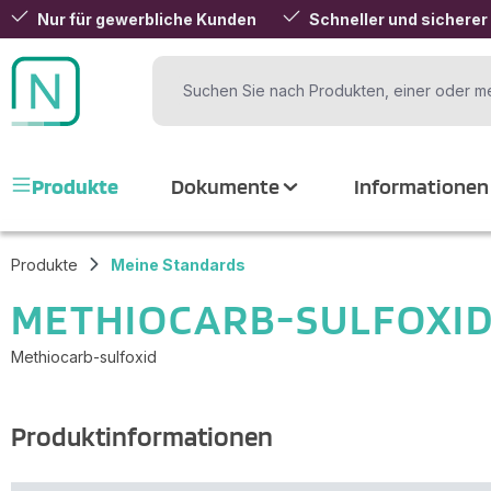
Nur für gewerbliche Kunden
Schneller und sicherer
 Hauptinhalt springen
Zur Suche springen
Zur Hauptnavigation springen
Produkte
Dokumente
Informationen
Produkte
Meine Standards
METHIOCARB-SULFOXI
Methiocarb-sulfoxid
Produktinformationen