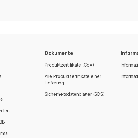
Dokumente
Inform
Produktzertifikate (CoA)
Informat
s
Alle Produktzertifikate einer
Informa
Lieferung
Sicherheitsdatenblätter (SDS)
te
yclen
PBB
arma