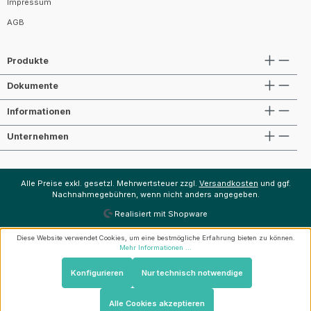
Impressum
AGB
Produkte
Dokumente
Informationen
Unternehmen
Alle Preise exkl. gesetzl. Mehrwertsteuer zzgl.
Versandkosten
und ggf.
Nachnahmegebühren, wenn nicht anders angegeben.
Realisiert mit Shopware
Diese Website verwendet Cookies, um eine bestmögliche Erfahrung bieten zu können.
Mehr Informationen ...
Konfigurieren
Nur technisch notwendige
Alle Cookies akzeptieren