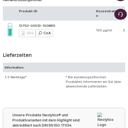
Produkt-ID
Konzentratio
Vo
n
13750-0051D-100ME5
100 µg/ml
5 
SDS
CoA
Lieferzeiten
Information
1-3 Werktage*
* Bei kundenspezifischen
Produkten informieren wir Sie über
abweichende Lieferzeiten.
Unsere Produkte Neolytics® und
Produktvarianten mit dem Highlight sind
akkreditiert nach DIN EN ISO 17034