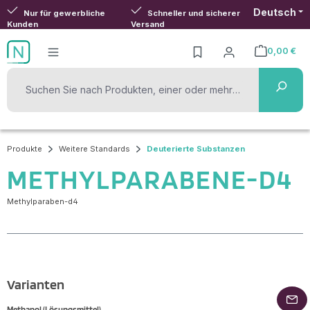
Deutsch
Zum Hauptinhalt springen
Nur für gewerbliche
Schneller und sicherer
Kunden
Versand
0,00 €
Warenkorb ent
Produkte
Weitere Standards
Deuterierte Substanzen
METHYLPARABENE-D4
Methylparaben-d4
Varianten
Methanol (Lösungsmittel)