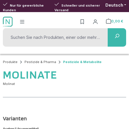
Deutsch
Zum Hauptinhalt springen
Nur für gewerbliche
Schneller und sicherer
Kunden
Versand
0,00 €
Warenkorb ent
Produkte
Pestizide & Pharma
Pestizide & Metabolite
MOLINATE
Molinat
Varianten
Aceton (Lösungsmittel)