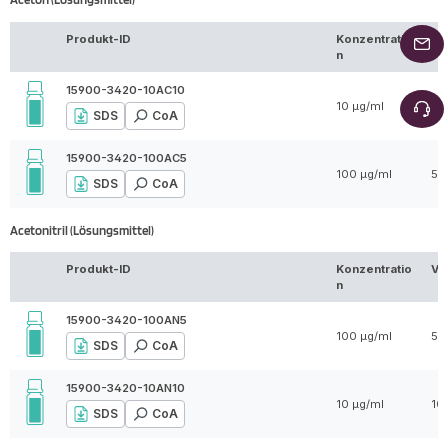
Produkt-ID
Konzentratio
Vo
n
15900-3420-10AC10
10 µg/ml
10
SDS
CoA
15900-3420-100AC5
100 µg/ml
5 
SDS
CoA
Acetonitril (Lösungsmittel)
Produkt-ID
Konzentratio
Vo
n
15900-3420-100AN5
100 µg/ml
5 
SDS
CoA
15900-3420-10AN10
10 µg/ml
10
SDS
CoA