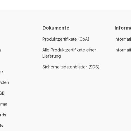
Dokumente
Inform
Produktzertifikate (CoA)
Informat
s
Alle Produktzertifikate einer
Informa
Lieferung
Sicherheitsdatenblätter (SDS)
te
yclen
PBB
arma
rds
ds