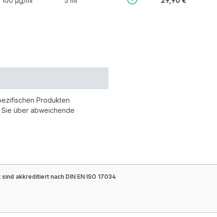
100 µg/ml
5 ml
29,90 €
pezifischen Produkten
r Sie über abweichende
sind akkreditiert nach DIN EN ISO 17034